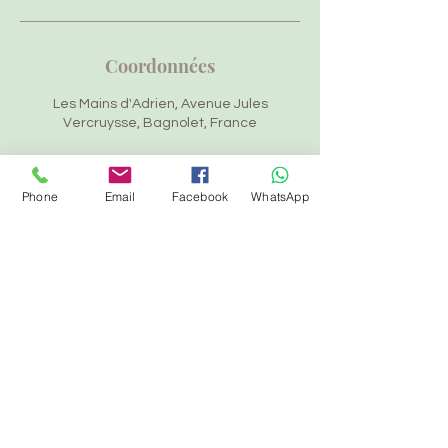
Coordonnées
Les Mains d'Adrien, Avenue Jules
Vercruysse, Bagnolet, France
Phone
Email
Facebook
WhatsApp
Adrien Destainville
Je vous accueille dans un cadre
bienveillant et professionnel, pour des
massages qui allient savoir-faire,
authenticité et
respect.
06 85 76 28 78
|
contact@lesmainsdadrien.com
| Région
Parisienne/Bagnolet - Toulouse