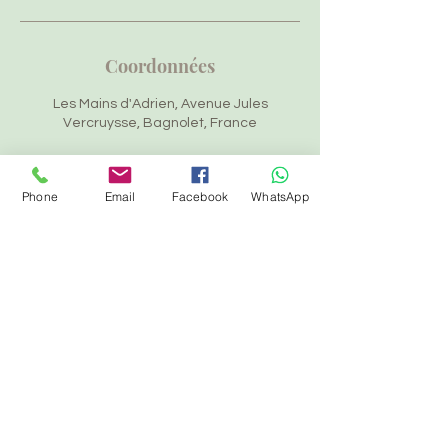
Coordonnées
Les Mains d'Adrien, Avenue Jules
Vercruysse, Bagnolet, France
Phone
Email
Facebook
WhatsApp
Adrien Destainville
Je vous accueille dans un cadre
bienveillant et professionnel, pour des
massages qui allient savoir-faire,
authenticité et
respect.
06 85 76 28 78
|
contact@lesmainsdadrien.com
| Région
Parisienne/Bagnolet - Toulouse