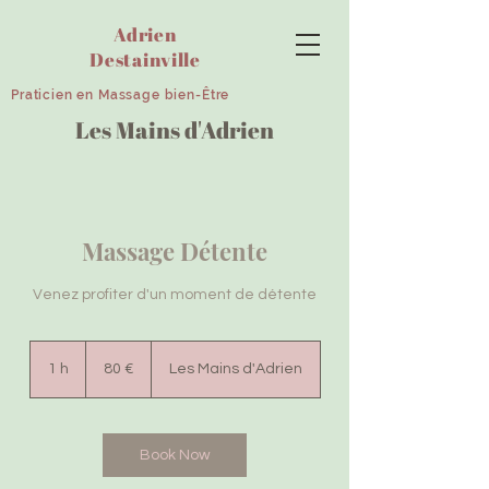
Adrien
Destainville
Praticien en Massage bien-Être
Les Mains d'Adrien
Massage Détente
Venez profiter d'un moment de détente
80
euros
1 h
1
80 €
Les Mains d'Adrien
Book Now